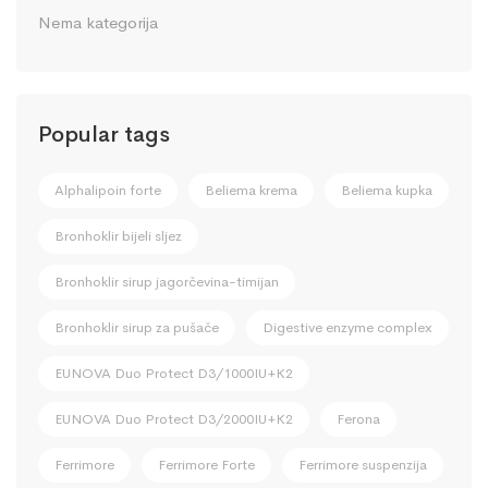
Nema kategorija
Popular tags
Alphalipoin forte
Beliema krema
Beliema kupka
Bronhoklir bijeli sljez
Bronhoklir sirup jagorčevina-timijan
Bronhoklir sirup za pušače
Digestive enzyme complex
EUNOVA Duo Protect D3/1000IU+K2
EUNOVA Duo Protect D3/2000IU+K2
Ferona
Ferrimore
Ferrimore Forte
Ferrimore suspenzija