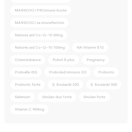
MARSOVCI PROimune Acute
MARSOVCI sa imunefectom
Natures aid Co-Q-10 30mg
Natures aid Co-Q-10 100mg
NA Vitamin B12
OsteoAdvance
Polivit B plus
Pregnancy
Probielle IBS
Probiokid immuno D3
Probiotic
Probiotic forte
S. Boulardii 250
S. Boulardii 500
Selenium
Sinulan duo forte
Sinulan forte
Vitamin C 900mg