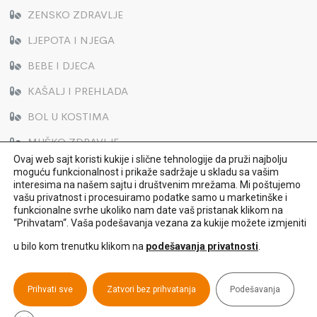
ZENSKO ZDRAVLJE
LJEPOTA I NJEGA
BEBE I DJECA
KAŠALJ I PREHLADA
BOL U KOSTIMA
MUŠKO ZDRAVLJE
Ovaj web sajt koristi kukije i slične tehnologije da pruži najbolju
moguću funkcionalnost i prikaže sadržaje u skladu sa vašim
interesima na našem sajtu i društvenim mrežama. Mi poštujemo
vašu privatnost i procesuiramo podatke samo u marketinške i
funkcionalne svrhe ukoliko nam date vaš pristanak klikom na
“Prihvatam“. Vaša podešavanja vezana za kukije možete izmjeniti
u bilo kom trenutku klikom na
podešavanja privatnosti
.
© 2022 Hemofarm. All Rights Reserved
Politika korišćenja sajta
Politika privatnosti
Prihvati sve
Zatvori bez prihvatanja
Podešavanja