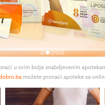
aći u svim bolje snabdjevenim apotekam
dobro.ba
možete pronaći apoteke sa onli