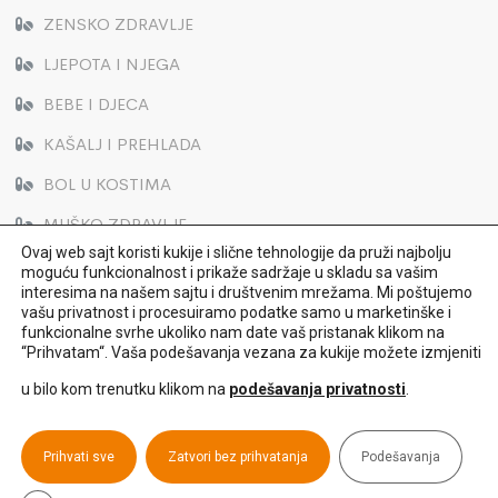
ZENSKO ZDRAVLJE
LJEPOTA I NJEGA
BEBE I DJECA
KAŠALJ I PREHLADA
BOL U KOSTIMA
MUŠKO ZDRAVLJE
Ovaj web sajt koristi kukije i slične tehnologije da pruži najbolju
moguću funkcionalnost i prikaže sadržaje u skladu sa vašim
interesima na našem sajtu i društvenim mrežama. Mi poštujemo
vašu privatnost i procesuiramo podatke samo u marketinške i
funkcionalne svrhe ukoliko nam date vaš pristanak klikom na
“Prihvatam“. Vaša podešavanja vezana za kukije možete izmjeniti
u bilo kom trenutku klikom na
podešavanja privatnosti
.
© 2022 Hemofarm. All Rights Reserved
Politika korišćenja sajta
Politika privatnosti
Prihvati sve
Zatvori bez prihvatanja
Podešavanja