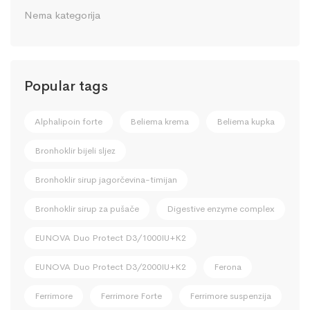
Nema kategorija
Popular tags
Alphalipoin forte
Beliema krema
Beliema kupka
Bronhoklir bijeli sljez
Bronhoklir sirup jagorčevina-timijan
Bronhoklir sirup za pušače
Digestive enzyme complex
EUNOVA Duo Protect D3/1000IU+K2
EUNOVA Duo Protect D3/2000IU+K2
Ferona
Ferrimore
Ferrimore Forte
Ferrimore suspenzija