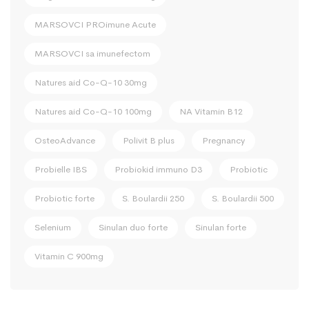
MARSOVCI PROimune Acute
MARSOVCI sa imunefectom
Natures aid Co-Q-10 30mg
Natures aid Co-Q-10 100mg
NA Vitamin B12
OsteoAdvance
Polivit B plus
Pregnancy
Probielle IBS
Probiokid immuno D3
Probiotic
Probiotic forte
S. Boulardii 250
S. Boulardii 500
Selenium
Sinulan duo forte
Sinulan forte
Vitamin C 900mg